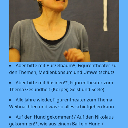
Aber bitte mit Purzelbaum*, Figurentheater zu
den Themen, Medienkonsum und Umweltschutz
Aber bitte mit Rosinen!*, Figurentheater zum
Thema Gesundheit (Körper, Geist und Seele)
Alle Jahre wieder, Figurentheater zum Thema
Weihnachten und was so alles schiefgehen kann
Auf den Hund gekommen! / Auf den Nikolaus
gekommen!*, wie aus einem Ball ein Hund /