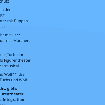
chutz
 in der
lt*,
ater mit Puppen
eln
ht mit Herz
dernes Märchen,
tie „Torte ohne
ls Figurentheater
ndermusical
d Wolf**, drei
 Fuchs und Wolf
ht, gibt’s
igurentheater
 Integration