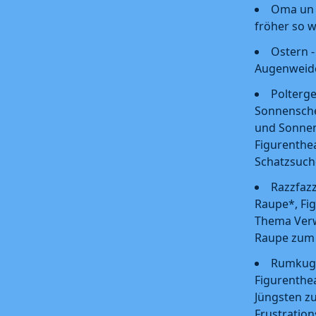
Oma un 
fröher so w
Ostern -
Augenweid
Polterge
Sonnensche
und Sonnen
Figurenthe
Schatzsuch
Razzfazz
Raupe*, Fi
Thema Ver
Raupe zum 
Rumkuge
Figurenthea
Jüngsten z
Frustration