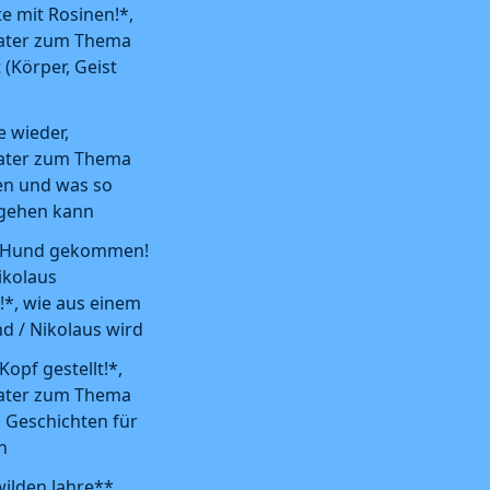
te mit Rosinen!*,
ater zum Thema
(Körper, Geist
e wieder,
ater zum Thema
n und was so
fgehen kann
 Hund gekommen!
ikolaus
, wie aus einem
nd / Nikolaus wird
Kopf gestellt!*,
ater zum Thema
 Geschichten für
n
wilden Jahre**,