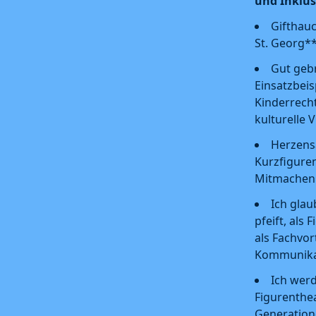
und Inklus
Gifthau
St. Georg*
Gut gebr
Einsatzbeis
Kinderrecht
kulturelle V
Herzens
Kurzfigure
Mitmachen
Ich glau
pfeift, als
als Fachvo
Kommunika
Ich werd
Figurenthe
Generation