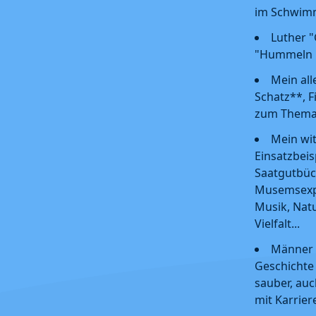
im Schwi
Luther "
"Hummeln 
Mein all
Schatz**, 
zum Thema 
Mein wit
Einsatzbeis
Saatgutbüc
Musemsexpo
Musik, Natu
Vielfalt...
Männer
Geschichte
sauber, au
mit Karrier