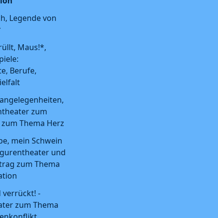
ion
ch, Legende von
*
üllt, Maus!*,
piele:
e, Berufe,
ielfalt
angelegenheiten,
ntheater zum
 zum Thema Herz
be, mein Schwein
 Figurentheater und
rtrag zum Thema
tion
 verrückt! -
ater zum Thema
enkonflikt