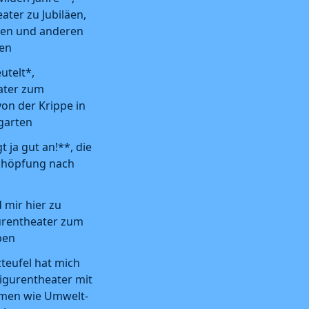
ater zu Jubiläen,
en und anderen
sen
utelt*,
ater zum
on der Krippe in
garten
t ja gut an!**, die
Schöpfung nach
 mir hier zu
gurentheater zum
ben
teufel hat mich
 Figurentheater mit
men wie Umwelt-