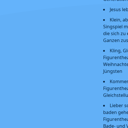
Jesus le
Klein, a
Singspiel m
die sich z
Ganzen zu
Kling, G
Figurenthe
Weihnachte
Jüngsten
Kommen 
Figurenthe
Gleichstell
Lieber 
baden gehe
Figurenthe
Bade- und 