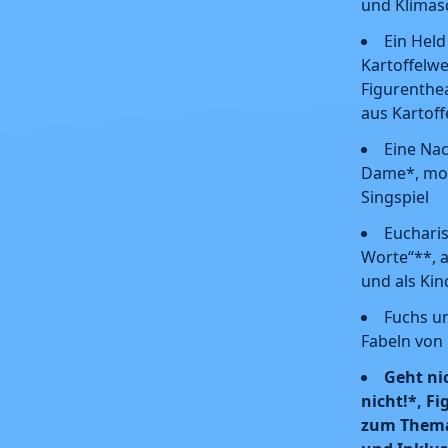
und Klimas
Ein Held
Kartoffelwe
Figurenthe
aus Kartoff
Eine Nac
Dame*, mo
Singspiel
Eucharis
Worte“**, a
und als Ki
Fuchs un
Fabeln von
Geht nic
nicht!*, F
zum Thema