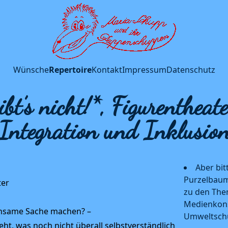
Wünsche
Repertoire
Kontakt
Impressum
Datenschutz
gibt’s nicht!*, Figurenthea
Integration und Inklusio
Aber bit
Purzelbaum
ter
zu den The
Medienkon
einsame Sache machen? –
Umweltsch
ht, was noch nicht überall selbstverständlich