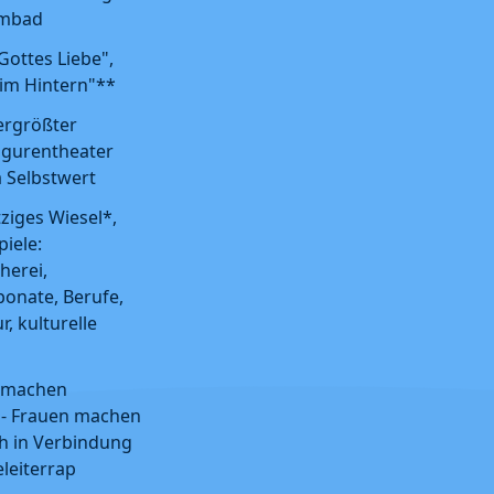
mmbad
Gottes Liebe",
im Hintern"**
ergrößter
Figurentheater
Selbstwert
ziges Wiesel*,
piele:
herei,
nate, Berufe,
r, kulturelle
 machen
 - Frauen machen
ch in Verbindung
eleiterrap