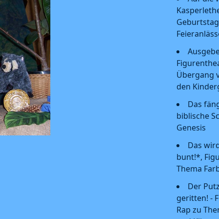
Kasperlethe
Geburtstag
Feieranläs
Ausgebe
Figurenthe
Übergang v
den Kinder
Das fäng
biblische 
Genesis
Das wird
bunt!*, Fi
Thema Far
Der Putz
geritten! -
Rap zu The