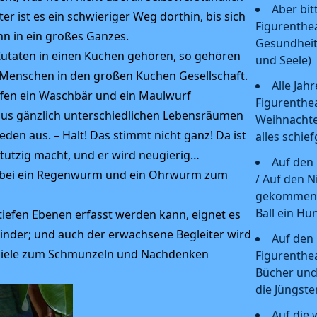
Aber bit
er ist es ein schwieriger Weg dorthin, bis sich
Figurenthe
n in ein großes Ganzes.
Gesundheit 
Zutaten in einen Kuchen gehören, so gehören
und Seele)
 Menschen in den großen Kuchen Gesellschaft.
Alle Jahr
ffen ein Waschbär und ein Maulwurf
Figurenthe
us gänzlich unterschiedlichen Lebensräumen
Weihnachte
eden aus. – Halt! Das stimmt nicht ganz! Da ist
alles schie
tutzig macht, und er wird neugierig…
Auf den
 dabei ein Regenwurm und ein Ohrwurm zum
/ Auf den N
gekommen!*
Ball ein Hu
 tiefen Ebenen erfasst werden kann, eignet es
 Kinder; und auch der erwachsene Begleiter wird
Auf den 
piele zum Schmunzeln und Nachdenken
Figurenthe
Bücher und
die Jüngste
Auf die 