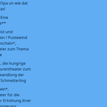
Opa un wie dat
as!
 Eine
e**
ist und
in / Pustewind
schein*,
ater zum Thema
e
, die hungrige
gurentheater zum
wandlung der
Schmetterling
ln*,
ter für die
ur Erhöhung ihrer
stoleranz