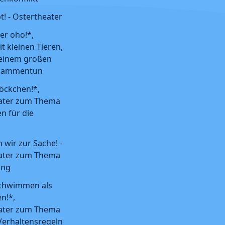
bt! - Ostertheater
ber oho!*,
it kleinen Tieren,
u einem großen
sammentun
löckchen!*,
ater zum Thema
n für die
wir zur Sache! -
ater zum Thema
ung
schwimmen als
n!*,
ater zum Thema
Verhaltensregeln