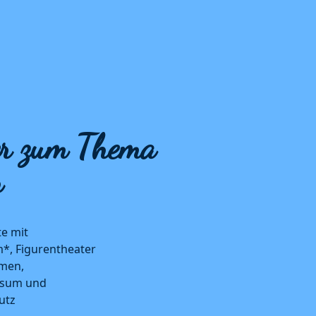
ter zum Thema
n
te mit
*, Figurentheater
men,
sum und
utz