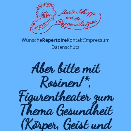
Wünsche
Repertoire
Kontakt
Impressum
Datenschutz
Aber bitte mit
Rosinen!*,
Figurentheater zum
Thema Gesundheit
(Körper, Geist und