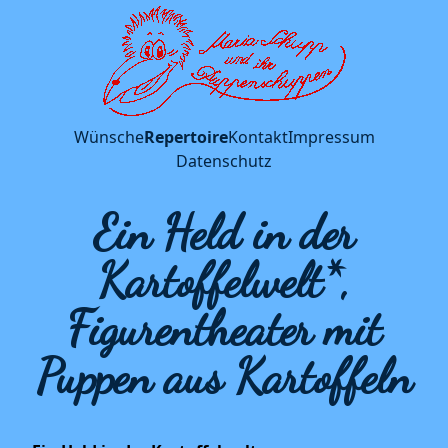
Wünsche
Repertoire
Kontakt
Impressum
Datenschutz
Ein Held in der
Kartoffelwelt*,
Figurentheater mit
Puppen aus Kartoffeln