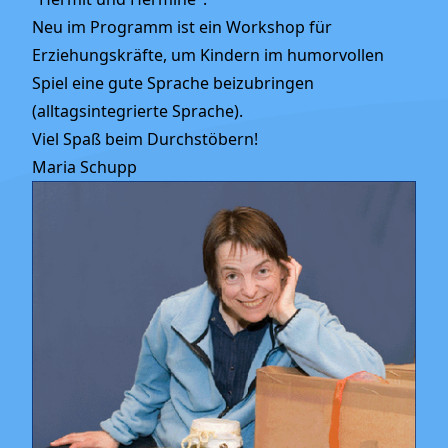
Neu im Programm ist ein Workshop für
Erziehungskräfte, um Kindern im humorvollen
Spiel eine gute Sprache beizubringen
(alltagsintegrierte Sprache).
Viel Spaß beim Durchstöbern!
Maria Schupp