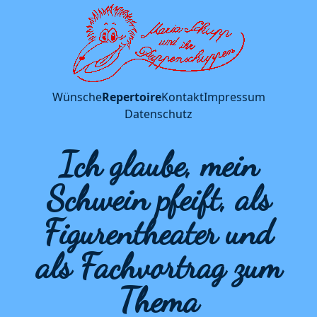
Wünsche
Repertoire
Kontakt
Impressum
Datenschutz
Ich glaube, mein
Schwein pfeift, als
Figurentheater und
als Fachvortrag zum
Thema